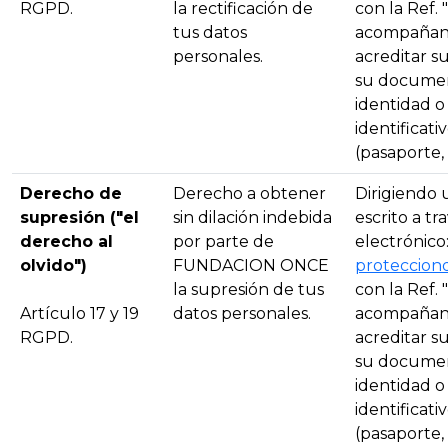
RGPD.
la rectificación de
con la Ref. 
tus datos
acompañando
personales.
acreditar su
su documen
identidad 
identificat
(pasaporte, N.
Derecho de
Derecho a obtener
Dirigiendo
supresión ("el
sin dilación indebida
escrito a tr
derecho al
por parte de
electrónico
olvido")
FUNDACION ONCE
proteccion
la supresión de tus
con la Ref. 
Artículo 17 y 19
datos personales.
acompañando
RGPD.
acreditar su
su documen
identidad 
identificat
(pasaporte, N.