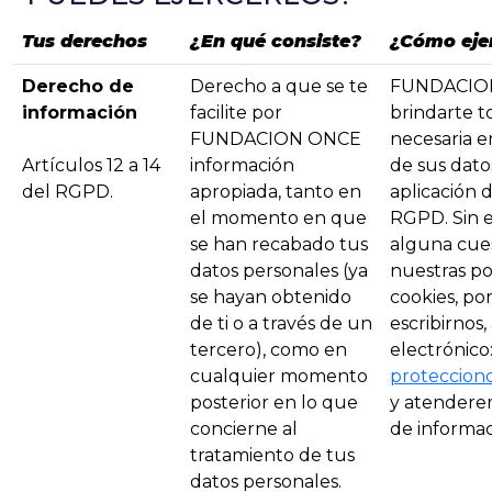
Tus derechos
¿En qué consiste?
¿Cómo ejer
Derecho de
Derecho a que se te
FUNDACION
información
facilite por
brindarte t
FUNDACION ONCE
necesaria e
Artículos 12 a 14
información
de sus dato
del RGPD.
apropiada, tanto en
aplicación d
el momento en que
RGPD. Sin e
se han recabado tus
alguna cue
datos personales (ya
nuestras po
se hayan obtenido
cookies, po
de ti o a través de un
escribirnos,
tercero), como en
electrónico
cualquier momento
proteccion
posterior en lo que
y atenderem
concierne al
de informac
tratamiento de tus
datos personales.