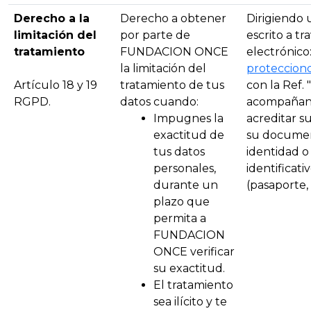
Derecho a la
Derecho a obtener
Dirigiendo
limitación del
por parte de
escrito a tr
tratamiento
FUNDACION ONCE
electrónico
la limitación del
proteccion
Artículo 18 y 19
tratamiento de tus
con la Ref. 
RGPD.
datos cuando:
acompañando
Impugnes la
acreditar su
exactitud de
su documen
tus datos
identidad 
personales,
identificat
durante un
(pasaporte, N.
plazo que
permita a
FUNDACION
ONCE verificar
su exactitud.
El tratamiento
sea ilícito y te